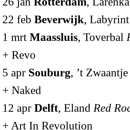
26 jan
Rotterdam
, Larenk
22 feb
Beverwijk
, Labyrin
1 mrt
Maassluis
, Toverbal
+ Revo
5 apr
Souburg
, ’t Zwaantj
+ Naked
12 apr
Delft
, Eland
Red Ro
+ Art In Revolution